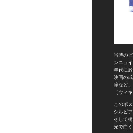
当時のピ
ンニュイ
年代に於
映画の成
瞳など、
［ウィキ
このポス
シルビア
そして椅
光で白く