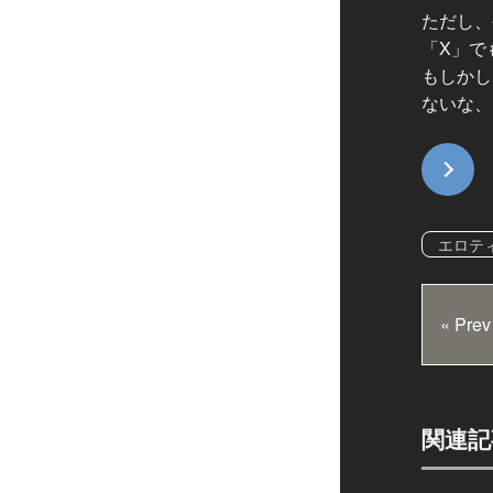
ただし、
「X」で
もしかし
ないな、
エロテ
« Prev
関連記