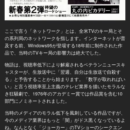
ここで言う「ネットワーク」とは、全米TVのキー局とそ
の系列局のネットワークを指します。インターネットが普
及する前、Windows95が登場する18年前に制作された作
品で、当時のTVキー局の影響力は絶大でした。
物語は、視聴率低下により解雇されるベテランニュースキ
ャスターが、生放送中に「翌週、自分は生放送で自殺す
る」と予告することから始まります。「数字が取れればい
い」と言う視聴率至上主義のテレビ業界を描いたモラルな
き狂騒劇で、1976年のアカデミー賞では作品賞を含む10
部門にノミネートされました。
当時のメディアのモラル低下を風刺している作品ですが、
今のメディア業界はもっと「闇」がドス黒くなっているよ
ね。なんとなく「ジョーカー」のTVショーのシークエン