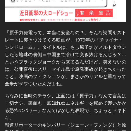
「原子力発電って、本当に安全なの？」そんな疑問をスト
レートに突きつけてくる映画が、1979年の『チャイナ・
シンドローム』。タイトルは、もし原子炉がメルトダウン
したら地球の裏側＝中国まで溶けて突き抜けるんじゃ？…
というブラックジョークから来てるんだけど、笑えないの
は、公開直後にスリーマイル島で原発事故が起きちゃった
こと。映画のフィクションが、まさかのリアルと重なって
全米がザワついたんだよね。
ちなみに当時のチラシ、正面には「原子力」なんて言葉は
一切ナシ。裏面も「底知れぬエネルギーを秘めて襲いかか
る恐怖のパワー」なんてぼかした表現で、ちょっとドキド
キ。
報道リポーターのキンバリー（ジェーン・フォンダ）と原