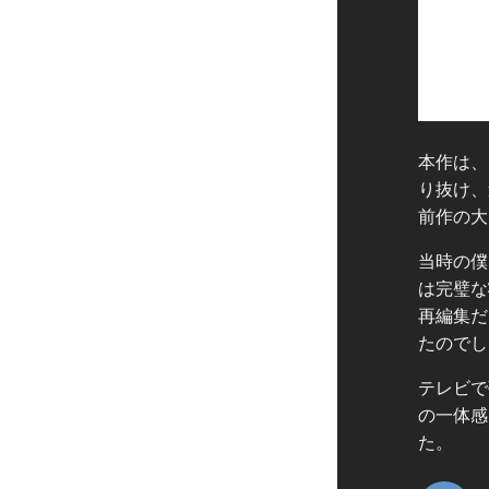
本作は、
り抜け、
前作の大
当時の僕
は完璧な
再編集だ
たのでし
テレビで
の一体感
た。