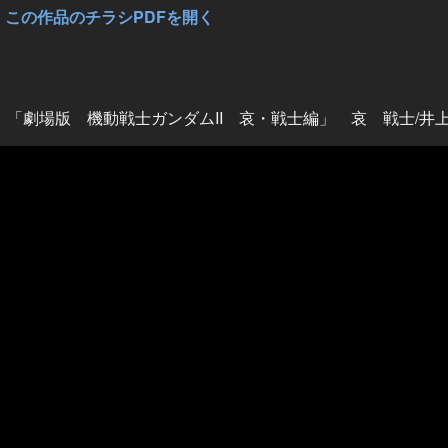
この作品のチラシPDFを開く
D 「劇場版 機動戦士ガンダムII 哀・戦士編」 哀 戦士/井上