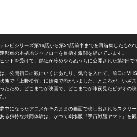
テレビシリーズ第16話から第31話前半までを再編集したもの
連邦軍の本拠地ジャブローを目指す激闘を描いています。
ヒットを受けて、熱狂が冷めやらぬうちに公開された第2部で
は、公開初日に観にいくにあたり、気合を入れて、前日にVH
状態で「上野松竹」に始発で向かいました。ところが、いざス
ったため、どこまでが映画で、どこまでが昨夜見たビデオの映
た。
夢中になったアニメがそのままの画面で映し出されるスクリー
ある独特な共同体験は、かつて劇場版『宇宙戦艦ヤマト』を観