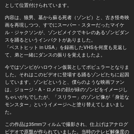
として位置付けられています。
内容は、狼男、墓から蘇る死者（ゾンビ）と、古き怪奇映
画を再現しつつ、すでにスーパー・スターだったマイケ
ル・ジャクソンが、ゾンビメイクでキレのあるゾンビダン
スを踊るというインパクトがありました。
「ベストヒット in USA」を録画したVHSを何度も見返し
て、弟と一緒にダンスの振りを覚えましたよ。
今ではゾンビがハロウィン仮装としてポピュラーとなりま
した。それはこのビデオに登場する踊るゾンビたちに起因
しています。ゾンビというと、僕らのような映画ファン
は、ジョージ・A・ロメロの顔が緑のゾンビをイメージし
ちゃいがちでしたが、「スリラー」のゾンビ像が「身近な
モンスター」というイメージへと塗り替えてしまいまし
た。
この作品は35mmフィルムで撮影され、仕上げはアナログ
ビデオで原盤が作られていました。当時のテレビ解像度の