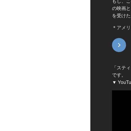
もし、こ
の映画と
を受けた
＊
アメリ
「スティ
です。
▼ You