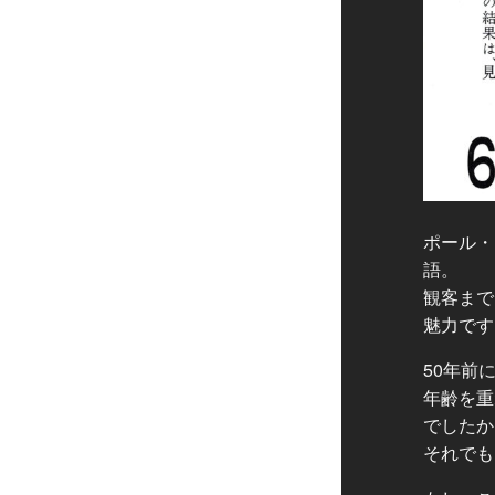
ポール・
語。
観客まで
魅力です
50年前
年齢を重
でしたか
それでも