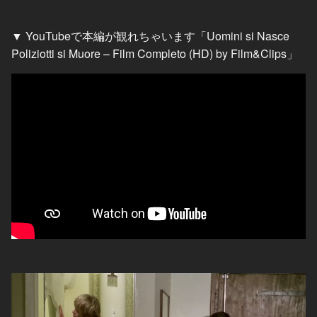
▼ YouTubeで本編が観れちゃいます「Uomini si Nasce
Poliziotti si Muore – Film Completo (HD) by Film&Clips」